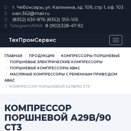
г. Чебоксары, ул. Калинина, зд. 109, стр 1, оф. 103
ivan.362@mail.ru
(8352) 630-876
(8352) 355-105
Telegram/MAX
8 (902)328-47-92
ТехПромСервис
Перек
навиг
ГЛАВНАЯ
ПРОДУКЦИЯ
КОМПРЕССОРЫ ПОРШНЕВЫЕ
ПОРШНЕВЫЕ ЭЛЕКТРИЧЕСКИЕ КОМПРЕССОРЫ
ПОРШНЕВЫЕ КОМПРЕССОРЫ ABAC
МАCЛЯНЫЕ КОМПРЕССОРЫ С РЕМЕННЫМ ПРИВОДОМ
ABAC
КОМПРЕССОР ПОРШНЕВОЙ А29B/90 СТ3
КОМПРЕССОР
ПОРШНЕВОЙ А29B/90
СТ3