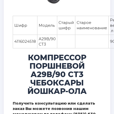
Р
Старый
Старое
Шифр
Модель
в
шифр
наименование
л
А29B/90
4116024518
9
СТ3
КОМПРЕССОР
ПОРШНЕВОЙ
А29В/90 СT3
ЧЕБОКСАРЫ
ЙОШКАР-ОЛА
Получить консультацию или сделать
заказ Вы можете позвонив нашим
менеджерам по телефону (8352) 630-