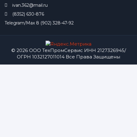
ivan.362@mail.ru
(8352) 630-876
Telegram/Max 8 (902) 328-47-92
© 2026 ООО ТехПромСервис ИНН 2127326945/
ОГРН 1032127011014 Все Права Защищены