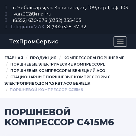
г. Чебоксары, ул. Калинина, зд. 109, стр 1, оф. 103
ivan.362@mail.ru
(8352) 630-876
(8352) 355-105
Telegram/MAX
8 (902)328-47-92
ТехПромСервис
Перек
навиг
ГЛАВНАЯ
ПРОДУКЦИЯ
КОМПРЕССОРЫ ПОРШНЕВЫЕ
ПОРШНЕВЫЕ ЭЛЕКТРИЧЕСКИЕ КОМПРЕССОРЫ
ПОРШНЕВЫЕ КОМПРЕССОРЫ БЕЖЕЦКИЙ АСО
СТАЦИОНАРНЫЕ ПОРШНЕВЫЕ КОМПРЕССОРЫ С
ЭЛЕКТРОПРИВОДОМ 7,5 КВТ АСО БЕЖЕЦК
ПОРШНЕВОЙ КОМПРЕССОР С415М6
ПОРШНЕВОЙ
КОМПРЕССОР С415М6