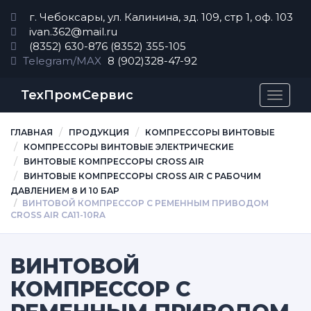
г. Чебоксары, ул. Калинина, зд. 109, стр 1, оф. 103
ivan.362@mail.ru
(8352) 630-876
(8352) 355-105
Telegram/MAX
8 (902)328-47-92
ТехПромСервис
Перек
навиг
ГЛАВНАЯ
ПРОДУКЦИЯ
КОМПРЕССОРЫ ВИНТОВЫЕ
КОМПРЕССОРЫ ВИНТОВЫЕ ЭЛЕКТРИЧЕСКИЕ
ВИНТОВЫЕ КОМПРЕССОРЫ CROSS AIR
ВИНТОВЫЕ КОМПРЕССОРЫ CROSS AIR С РАБОЧИМ
ДАВЛЕНИЕМ 8 И 10 БАР
ВИНТОВОЙ КОМПРЕССОР С РЕМЕННЫМ ПРИВОДОМ
CROSS AIR CA11-10RA
ВИНТОВОЙ
КОМПРЕССОР С