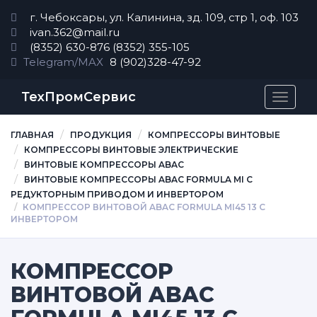
г. Чебоксары, ул. Калинина, зд. 109, стр 1, оф. 103
ivan.362@mail.ru
(8352) 630-876
(8352) 355-105
Telegram/MAX
8 (902)328-47-92
ТехПромСервис
Перек
навиг
ГЛАВНАЯ
ПРОДУКЦИЯ
КОМПРЕССОРЫ ВИНТОВЫЕ
КОМПРЕССОРЫ ВИНТОВЫЕ ЭЛЕКТРИЧЕСКИЕ
ВИНТОВЫЕ КОМПРЕССОРЫ ABAC
ВИНТОВЫЕ КОМПРЕССОРЫ ABAC FORMULA MI С
РЕДУКТОРНЫМ ПРИВОДОМ И ИНВЕРТОРОМ
КОМПРЕССОР ВИНТОВОЙ ABAC FORMULA MI45 13 С
ИНВЕРТОРОМ
КОМПРЕССОР
ВИНТОВОЙ ABAC