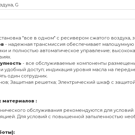
духа, G
становка "все в одном" с ресивером сжатого воздуха, 
ов
- надежная трансмиссия обеспечивает малошумную
зки и полностью автоматическое управление; высокок
виях.
тупность
- все обслуживаемые компоненты размещены
и удобный доступ; индикация уровня масла на передне
ть один сотрудник.
ов; Защитная решетка; Электрический шкаф с защитой 
 материалов :
нического обслуживания рекомендуются для условий 
яцией. Для условий с повышенной запыленностью нео
боты):