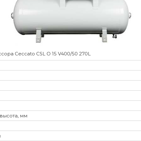
ора Ceccato CSL O 15 V400/50 270L
высота, мм
м