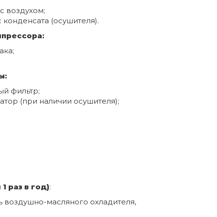
с воздухом;
 конденсата (осушителя).
мпрессора:
ака;
ы:
й фильтр;
тор (при наличии осушителя);
1 раз в год)
:
ь воздушно-масляного охладителя,