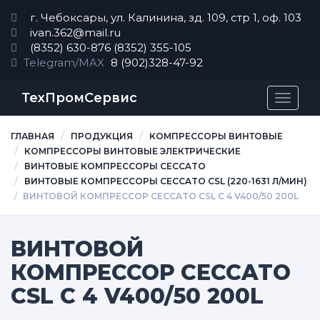
г. Чебоксары, ул. Калинина, зд. 109, стр 1, оф. 103
ivan.362@mail.ru
(8352) 630-876
(8352) 355-105
Telegram/MAX
8 (902)328-47-92
ТехПромСервис
Перек
навиг
ГЛАВНАЯ
ПРОДУКЦИЯ
КОМПРЕССОРЫ ВИНТОВЫЕ
КОМПРЕССОРЫ ВИНТОВЫЕ ЭЛЕКТРИЧЕСКИЕ
ВИНТОВЫЕ КОМПРЕССОРЫ CECCATO
ВИНТОВЫЕ КОМПРЕССОРЫ CECCATO CSL (220-1631 Л/МИН)
ВИНТОВОЙ КОМПРЕССОР CECCATO CSL C 4 V400/50 200L
ВИНТОВОЙ
КОМПРЕССОР CECCATO
CSL C 4 V400/50 200L