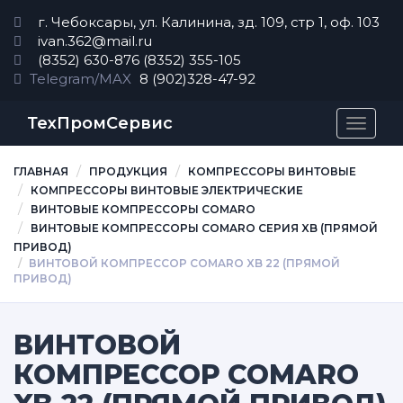
г. Чебоксары, ул. Калинина, зд. 109, стр 1, оф. 103
ivan.362@mail.ru
(8352) 630-876
(8352) 355-105
Telegram/MAX
8 (902)328-47-92
ТехПромСервис
Перек
навиг
ГЛАВНАЯ
ПРОДУКЦИЯ
КОМПРЕССОРЫ ВИНТОВЫЕ
КОМПРЕССОРЫ ВИНТОВЫЕ ЭЛЕКТРИЧЕСКИЕ
ВИНТОВЫЕ КОМПРЕССОРЫ COMARO
ВИНТОВЫЕ КОМПРЕССОРЫ COMARO CЕРИЯ XB (ПРЯМОЙ
ПРИВОД)
ВИНТОВОЙ КОМПРЕССОР COMARO XB 22 (ПРЯМОЙ
ПРИВОД)
ВИНТОВОЙ
КОМПРЕССОР COMARO