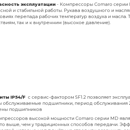
пасность эксплуатации
- Компрессоры Comaro серии
ной и стабильной работы. Рукава воздушного и маслян
виях перепада рабочих температур воздуха и масла. 
виям, так и к внутренним (высокое давление).
иты IP54/F
c
сервис-фактором SF1.2 позволяет эксплуа
ны обслуживаемые подшипники, период обслуживания 2
мены подшипников
мпрессоров высокой мощности Comaro серии MD явля
 что выше, чем у традиционных способов передачи. Эф