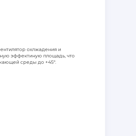
 вентилятор охлжадения и
нную эффектиную площадь, что
жающей среды до +45º.