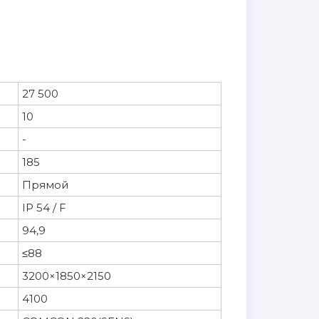
27 500
10
-
185
Прямой
IP 54 / F
94,9
≤88
3200×1850×2150
4100