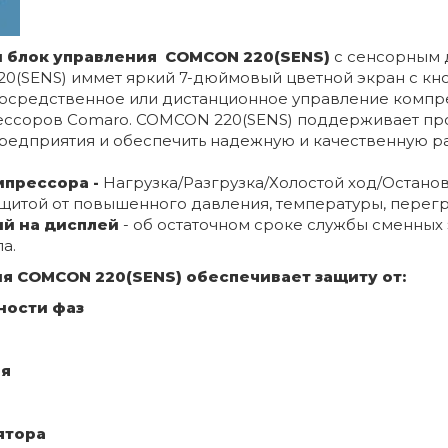
 блок управления COMCON 220(SENS)
с сенсорным 
(SENS) иммет яркий 7-дюймовый цветной экран с кно
осредственное или дистанционное управление компре
рессоров Сomaro. COMCON 220(SENS) поддерживает пр
предприятия и обеспечить надежную и качественную р
мпрессора -
Нагрузка/Разгрузка/Холостой ход/Остано
ащитой от повышенного давления, температуры, перег
й на дисплей
- об остаточном сроке службы сменных
а.
я COMCON 220(SENS) обеспечивает защиту от:
ности фаз
ия
ятора