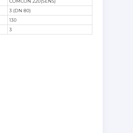
COMCON 220(SENS)
3 (DN 80)
130
3