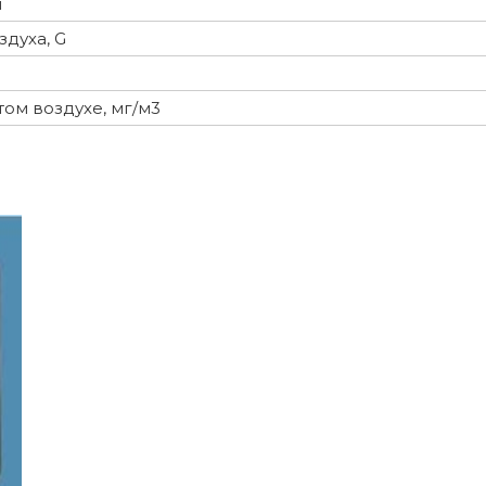
м
духа, G
ом воздухе, мг/м3