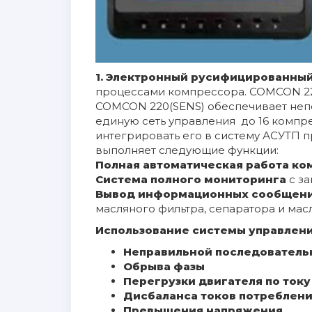
1.
Электронный русифицированный
процессами компрессора. COMCON 220
COMCON 220(SENS) обеспечивает неп
единую сеть управления до 16 комп
интегрировать его в систему АСУТП 
выполняет следующие функции:
Полная автоматическая работа ко
Система полного мониторинга
с з
Вывод информационных сообщени
масляного фильтра, сепаратора и масл
Использование системы управлени
Неправильной последователь
Обрыва фазы
Перегрузки двигателя по току
Дисбаланса токов потреблен
Превышения напряжения