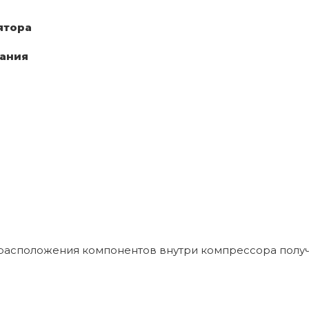
ятора
тания
расположения компонентов внутри компрессора получ