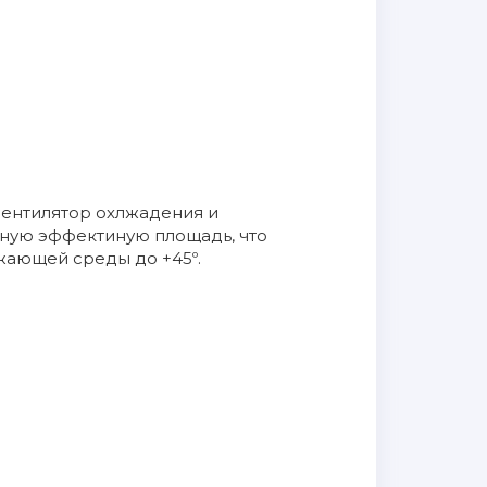
 вентилятор охлжадения и
нную эффектиную площадь, что
жающей среды до +45º.