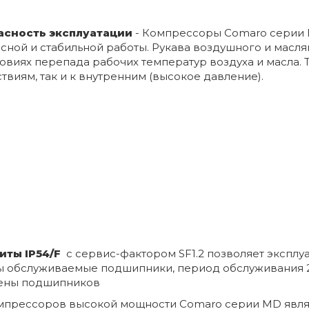
пасность эксплуатации
- Компрессоры Comaro серии
ной и стабильной работы. Рукава воздушного и маслян
виях перепада рабочих температур воздуха и масла. 
виям, так и к внутренним (высокое давление).
иты IP54/F
c
сервис-фактором SF1.2 позволяет эксплуа
ны обслуживаемые подшипники, период обслуживания 2
мены подшипников
мпрессоров высокой мощности Comaro серии MD явля