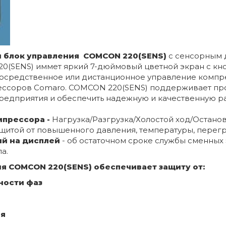
 блок управления COMCON 220(SENS)
с сенсорным 
(SENS) иммет яркий 7-дюймовый цветной экран с кно
осредственное или дистанционное управление компре
рессоров Сomaro. COMCON 220(SENS) поддерживает пр
предприятия и обеспечить надежную и качественную р
мпрессора -
Нагрузка/Разгрузка/Холостой ход/Остано
ащитой от повышенного давления, температуры, перег
й на дисплей
- об остаточном сроке службы сменных
а.
я COMCON 220(SENS) обеспечивает защиту от:
ности фаз
ия