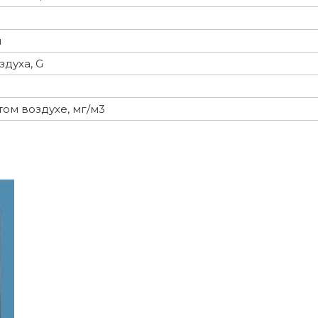
м
духа, G
ом воздухе, мг/м3