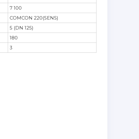
7 100
COMCON 220(SENS)
5 (DN 125)
180
3