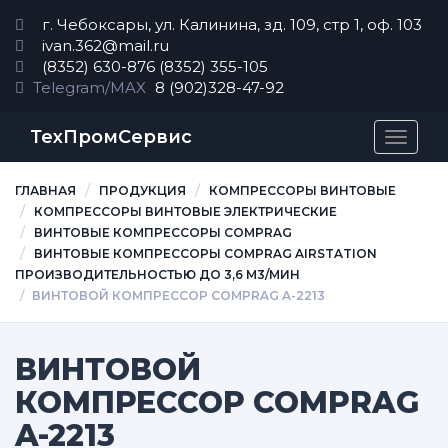
г. Чебоксары, ул. Калинина, зд. 109, стр 1, оф. 103
ivan.362@mail.ru
(8352) 630-876
(8352) 355-105
Telegram/MAX
8 (902)328-47-92
ТехПромСервис
Перек
навиг
ГЛАВНАЯ
ПРОДУКЦИЯ
КОМПРЕССОРЫ ВИНТОВЫЕ
КОМПРЕССОРЫ ВИНТОВЫЕ ЭЛЕКТРИЧЕСКИЕ
ВИНТОВЫЕ КОМПРЕССОРЫ COMPRAG
ВИНТОВЫЕ КОМПРЕССОРЫ COMPRAG AIRSTATION
ПРОИЗВОДИТЕЛЬНОСТЬЮ ДО 3,6 М3/МИН
ВИНТОВОЙ КОМПРЕССОР COMPRAG A-2213
ВИНТОВОЙ
КОМПРЕССОР COMPRAG
A-2213