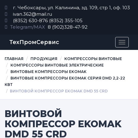
г. Чебоксары, ул. Калинина, зд. 109, стр 1, оф. 103
ivan.362@mail.ru
(8352) 630-876
(8352) 355-105
Telegram/MAX
8 (902)328-47-92
ТехПромСервис
Перек
навиг
ГЛАВНАЯ
ПРОДУКЦИЯ
КОМПРЕССОРЫ ВИНТОВЫЕ
КОМПРЕССОРЫ ВИНТОВЫЕ ЭЛЕКТРИЧЕСКИЕ
ВИНТОВЫЕ КОМПРЕССОРЫ EKOMAK
ВИНТОВЫЕ КОМПРЕССОРЫ EKOMAK CЕРИЯ DMD 2,2-22
КВТ
ВИНТОВОЙ КОМПРЕССОР EKOMAK DMD 55 CRD
ВИНТОВОЙ
КОМПРЕССОР EKOMAK
DMD 55 CRD