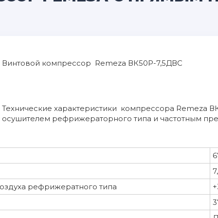
Винтовой компрессор Remeza ВК50Р-7,5ДВС
Технические характеристики компрессора Remeza В
осушителем рефрижераторного типа и частотным пр
6
7
воздуха рефрижератного типа
+
3
Д