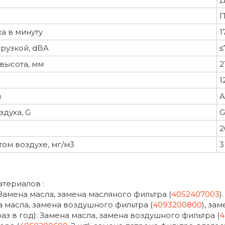
П
а в минуту
1
рузкой, dBA
≤
высота, мм
2
1
м
A
духа, G
G
2
ом воздухе, мг/м3
3
териалов :
Замена масла, замена масляного фильтра (
4052407003
).
а масла, замена воздушного фильтра (
4093200800
), за
раз в год): Замена масла, замена воздушного фильтра (
4