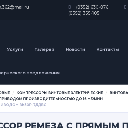
n.362@mail.ru
(8352) 630-876
(8352) 355-105
Услуги
Галерея
Новости
Контакты
мерческого предложения
ОВЫЕ
КОМПРЕССОРЫ ВИНТОВЫЕ ЭЛЕКТРИЧЕСКИЕ
ВИНТОВЫ
ПРИВОДОМ ПРОИЗВОДИТЕЛЬНОСТЬЮ ДО 16 М3/МИН
ИВОДОМ ВК50Р-7,5ДВС
ССОР РЕМЕЗА C ПРЯМЫМ 