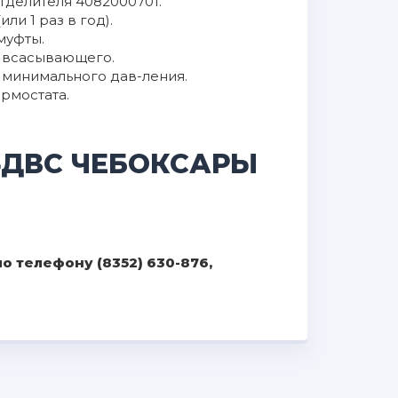
отделителя 4082000701.
и 1 раз в год).
муфты.
а всасывающего.
 минимального дав-ления.
рмостата.
5ДВС ЧЕБОКСАРЫ
 телефону (8352) 630-876,