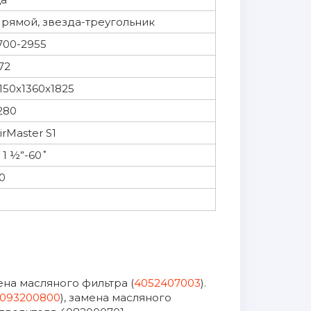
рямой, звезда-треугольник
700-2955
72
150х1360х1825
280
irMaster S1
 1 ½”-60˚
0
мена масляного фильтра (
4052407003
).
093200800
), замена масляного