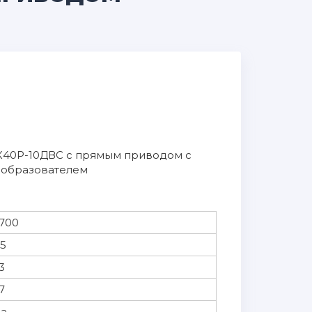
К40Р-10ДВС с прямым приводом с
еобразователем
700
,5
3
7
а