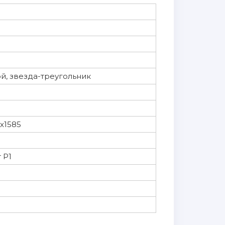
й, звезда-треугольник
x1585
 P1