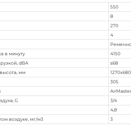
550
8
270
4
Ременно
а в минуту
4150
рузкой, dBA
≤68
высота, мм
1270x680
305
м
AirMaster
духа, G
3/4
4,8
ом воздухе, мг/м3
3