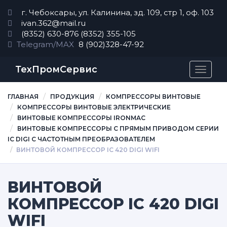
г. Чебоксары, ул. Калинина, зд. 109, стр 1, оф. 103
ivan.362@mail.ru
(8352) 630-876
(8352) 355-105
Telegram/MAX
8 (902)328-47-92
ТехПромСервис
Перек
навиг
ГЛАВНАЯ
ПРОДУКЦИЯ
КОМПРЕССОРЫ ВИНТОВЫЕ
КОМПРЕССОРЫ ВИНТОВЫЕ ЭЛЕКТРИЧЕСКИЕ
ВИНТОВЫЕ КОМПРЕССОРЫ IRONMAC
ВИНТОВЫЕ КОМПРЕССОРЫ С ПРЯМЫМ ПРИВОДОМ СЕРИИ
IC DIGI C ЧАСТОТНЫМ ПРЕОБРАЗОВАТЕЛЕМ
ВИНТОВОЙ КОМПРЕССОР IC 420 DIGI WIFI
ВИНТОВОЙ
КОМПРЕССОР IC 420 DIGI
WIFI