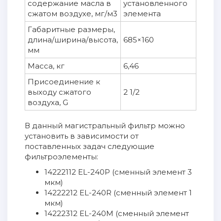
содержание масла в
установленного
сжатом воздухе, мг/м3
элемента
Габаритные размеры,
длина/ширина/высота,
685×160
мм
Масса, кг
6,46
Присоединение к
выходу сжатого
2 1/2
воздуха, G
В данный магистральный фильтр можно
установить в зависимости от
поставленных задач следующие
фильтроэлементы:
14222112 EL-240P (сменный элемент 3
мкм)
14222212 EL-240R (сменный элемент 1
мкм)
14222312 EL-240M (сменный элемент