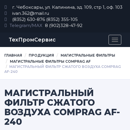
г. Чебоксары, ул. Калинина, зд. 109, стр 1, оф. 103
ivan.362@mail.ru
(8352) 630-876
(8352) 355-105
Telegram/MAX
8 (902)328-47-92
ТехПромСервис
Перек
навиг
ГЛАВНАЯ
ПРОДУКЦИЯ
МАГИСТРАЛЬНЫЕ ФИЛЬТРЫ
МАГИСТРАЛЬНЫЕ ФИЛЬТРЫ COMPRAG AF
МАГИСТРАЛЬНЫЙ ФИЛЬТР СЖАТОГО ВОЗДУХА COMPRAG
AF-240
МАГИСТРАЛЬНЫЙ
ФИЛЬТР СЖАТОГО
ВОЗДУХА COMPRAG AF-
240