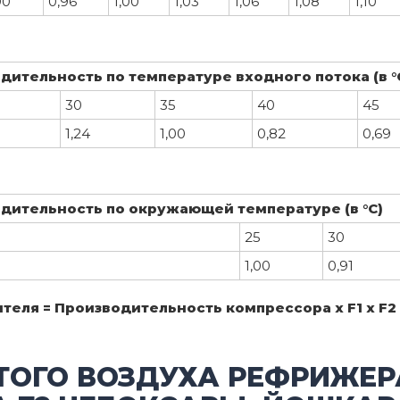
90
0,96
1,00
1,03
1,06
1,08
1,10
ительность по температуре входного потока (в 
30
35
40
45
1,24
1,00
0,82
0,69
дительность по окружающей температуре (в °С)
25
30
1,00
0,91
еля = Производительность компрессора х F1 х F2 
ТОГО ВОЗДУХА РЕФРИЖЕР