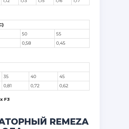
1,12
1,13
1,15
1,16
1,17
°С)
50
55
0,58
0,45
35
40
45
0,81
0,72
0,62
х F3
АТОРНЫЙ REMEZA