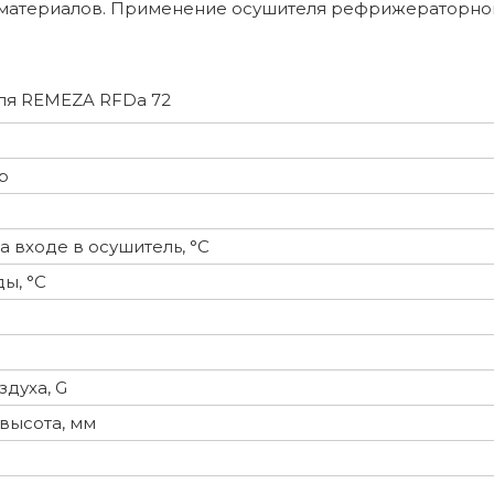
 материалов. Применение осушителя рефрижераторног
ля REMEZA RFDa 72
р
а входе в осушитель, °С
ы, °С
духа, G
высота, мм