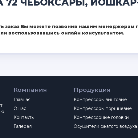
A 72 ЧЕБОКСАРЫ, ЙОШКАР
ь заказ Вы можете позвонив нашим менеджерам по
 или воспользовавшись онлайн консультантом.
Компания
Продукция
Главная
Компрессоры винтовые
ет
О нас
Компрессоры поршневые
ию
Контакты
Компрессорные головки
Галерея
Осушители сжатого воздуха