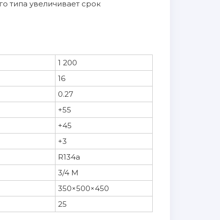
о типа увеличивает срок
1 200
16
0.27
+55
+45
+3
R134a
3/4 М
350×500×450
25