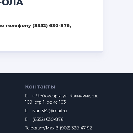
-ОЛА
 телефону (8352) 630-876,
Контакты
г. Чебоксары, ул. Калинина, зд.
109, стр 1, офис 103
ivan.362@mail.ru
(8352) 630-876
Telegram/Max 8 (902) 328-47-92