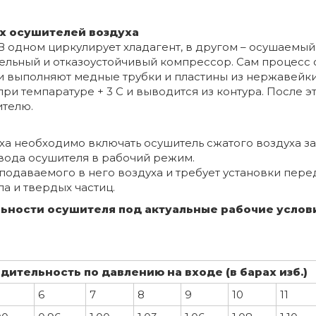
х осушителей воздуха
. В одном циркулирует хладагент, в другом – осушаемы
ельный и отказоустойчивый компрессор. Сам процесс 
и выполняют медные трубки и пластины из нержавейки
ри темпаратуре + 3 С и выводится из контура. После э
ителю.
уха необходимо включать осушитель сжатого воздуха за
вода осушителя в рабочий режим.
 подаваемого в него воздуха и требует установки пере
а и твердых частиц.
ьности осушителя под актуальные рабочие усло
ительность по давлению на входе (в барах изб.)
6
7
8
9
10
11