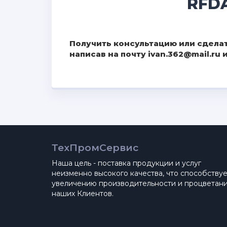
RFD
Получить консультацию или сделат
написав на почту ivan.362@mail.ru
ТехПромСервис
Наша цель - поставка продукции и услуг
неизменно высокого качества, что способству
увеличению производительности и процветан
наших Клиентов.