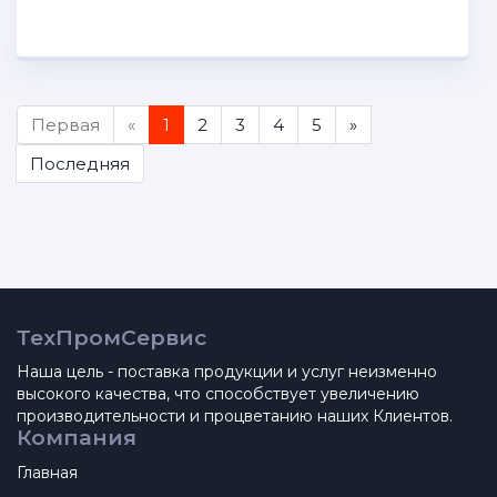
Первая
«
1
2
3
4
5
»
Последняя
ТехПромСервис
Наша цель - поставка продукции и услуг неизменно
высокого качества, что способствует увеличению
производительности и процветанию наших Клиентов.
Компания
Главная